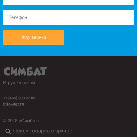
Жду звонка
Игрушки оптом
+7 (495) 933 27 02
info@igr.ru
© 2018 «Симбат»