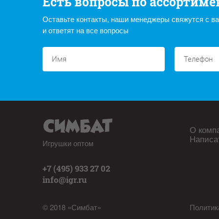
Есть вопросы по ассортиме
Оставьте контакты, наши менеджеры свяжутся с в
и ответят на все вопросы
О комп
Написа
Игрушки оптом
+7 (495) 933 27 02
info@igr.ru
© 2018 «Симбат»
Политик