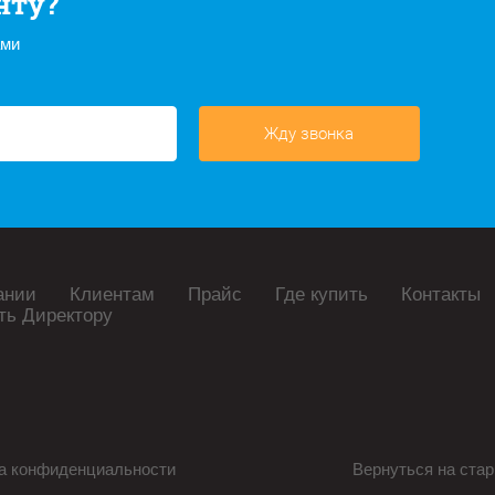
нту?
ами
Жду звонка
ании
Клиентам
Прайс
Где купить
Контакты
ть Директору
а конфиденциальности
Вернуться на стар