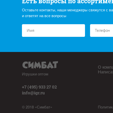
Есть вопросы по ассортиме
Оставьте контакты, наши менеджеры свяжутся с в
и ответят на все вопросы
О комп
Написа
Игрушки оптом
+7 (495) 933 27 02
info@igr.ru
© 2018 «Симбат»
Политик