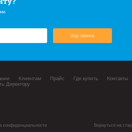
нту?
ами
Жду звонка
ании
Клиентам
Прайс
Где купить
Контакты
ть Директору
а конфиденциальности
Вернуться на стар