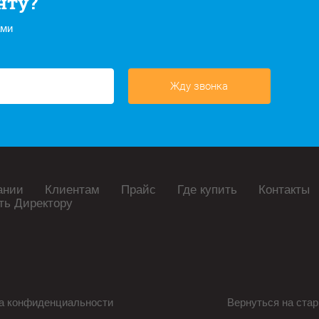
нту?
ами
Жду звонка
ании
Клиентам
Прайс
Где купить
Контакты
ть Директору
а конфиденциальности
Вернуться на стар