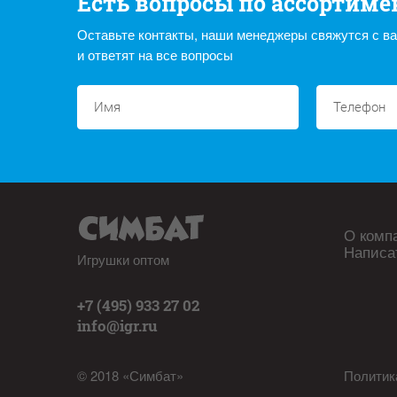
Есть вопросы по ассортиме
Оставьте контакты, наши менеджеры свяжутся с в
и ответят на все вопросы
О комп
Написа
Игрушки оптом
+7 (495) 933 27 02
info@igr.ru
© 2018 «Симбат»
Политик