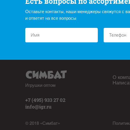
Есть вопросы по ассортиме
Оставьте контакты, наши менеджеры свяжутся с в
и ответят на все вопросы
О комп
Написа
Игрушки оптом
+7 (495) 933 27 02
info@igr.ru
© 2018 «Симбат»
Политик