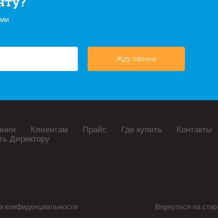
нту?
ами
Жду звонка
ании
Клиентам
Прайс
Где купить
Контакты
ть Директору
а конфиденциальности
Вернуться на стар