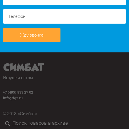
Жду звонка
Игрушки оптом
+7 (495) 933 27 02
info@igr.ru
© 2018 «Симбат»