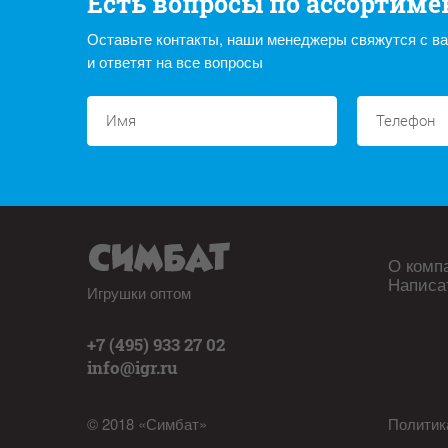
Есть вопросы по ассортиме
Оставьте контакты, наши менеджеры свяжутся с в
и ответят на все вопросы
О комп
Написа
Игрушки оптом
+7 (495) 933 27 02
info@igr.ru
© 2018 «Симбат»
Политик