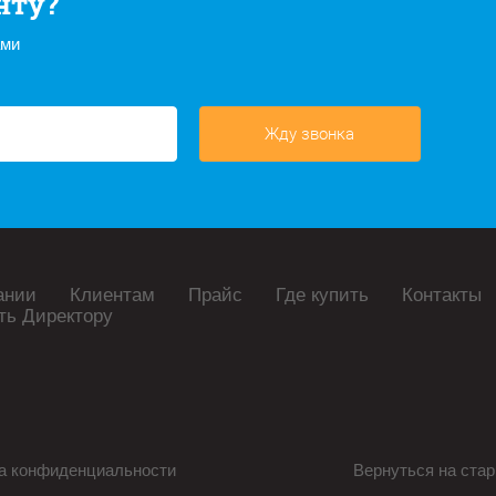
нту?
ами
Жду звонка
ании
Клиентам
Прайс
Где купить
Контакты
ть Директору
а конфиденциальности
Вернуться на стар