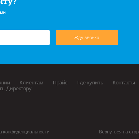
нту?
ами
Жду звонка
ании
Клиентам
Прайс
Где купить
Контакты
ть Директору
а конфиденциальности
Вернуться на стар