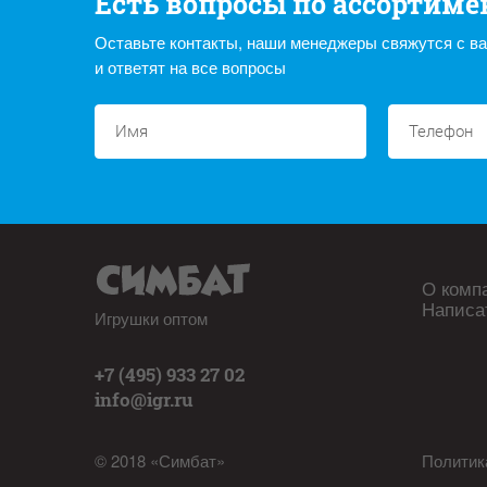
Есть вопросы по ассортиме
Оставьте контакты, наши менеджеры свяжутся с в
и ответят на все вопросы
О комп
Написа
Игрушки оптом
+7 (495) 933 27 02
info@igr.ru
© 2018 «Симбат»
Политик