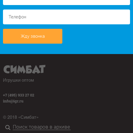
Жду звонка
Игрушки оптом
+7 (495) 933 27 02
info@igr.ru
© 2018 «Симбат»