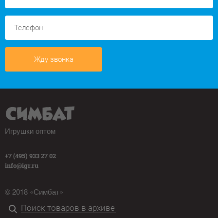
Жду звонка
Игрушки оптом
+7 (495) 933 27 02
info@igr.ru
© 2018 «Симбат»