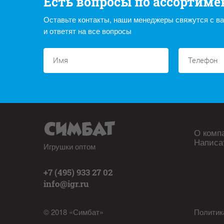
Есть вопросы по ассортиме
Оставьте контакты, наши менеджеры свяжутся с в
и ответят на все вопросы
О комп
Написа
Игрушки оптом
+7 (495) 933 27 02
info@igr.ru
© 2018 «Симбат»
Политик