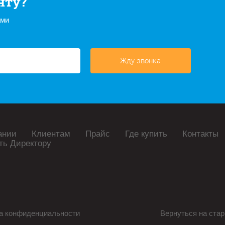
нту?
ами
Жду звонка
ании
Клиентам
Прайс
Где купить
Контакты
ть Директору
а конфиденциальности
Вернуться на стар