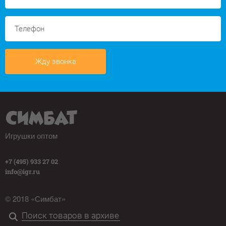
Жду звонка
Игрушки оптом
+7 (495) 933 27 02
info@igr.ru
© 2018 «Симбат»