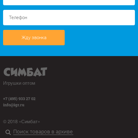
Жду звонка
Игрушки оптом
+7 (495) 933 27 02
info@igr.ru
© 2018 «Симбат»