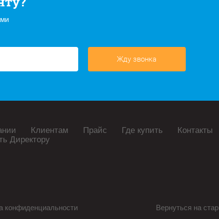
нту?
ами
Жду звонка
ании
Клиентам
Прайс
Где купить
Контакты
ть Директору
а конфиденциальности
Вернуться на стар