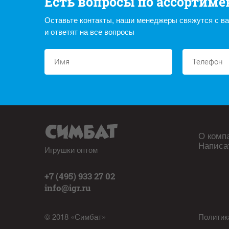
Есть вопросы по ассортиме
Оставьте контакты, наши менеджеры свяжутся с в
и ответят на все вопросы
О комп
Написа
Игрушки оптом
+7 (495) 933 27 02
info@igr.ru
© 2018 «Симбат»
Политик