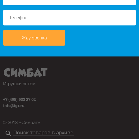
Жду звонка
Игрушки оптом
+7 (495) 933 27 02
info@igr.ru
© 2018 «Симбат»