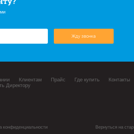
нту?
ами
Жду звонка
ании
Клиентам
Прайс
Где купить
Контакты
ть Директору
а конфиденциальности
Вернуться на стар