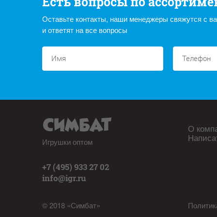
Есть вопросы по ассортиме
Оставьте контакты, наши менеджеры свяжутся с в
и ответят на все вопросы
О комп
Написа
Игрушки оптом
+7 (495) 933 27 02
info@igr.ru
© 2018 «Симбат»
Политик