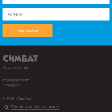
Жду звонка
Игрушки оптом
+7 (495) 933 27 02
info@igr.ru
© 2018 «Симбат»