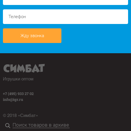
Жду звонка
Игрушки оптом
+7 (495) 933 27 02
info@igr.ru
© 2018 «Симбат»