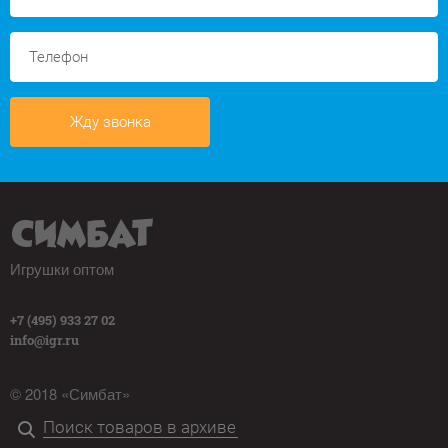
Жду звонка
Игрушки оптом
+7 (495) 933 27 02
info@igr.ru
© 2018 «Симбат»