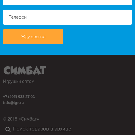
Жду звонка
Игрушки оптом
+7 (495) 933 27 02
info@igr.ru
© 2018 «Симбат»