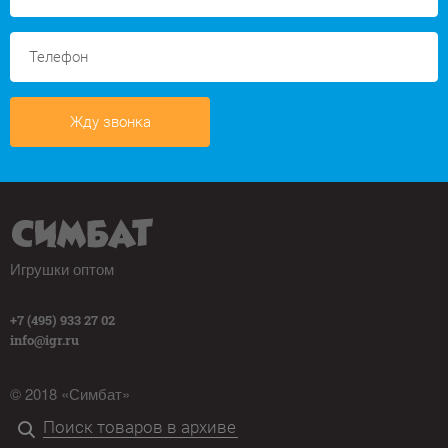
Жду звонка
Игрушки оптом
+7 (495) 933 27 02
info@igr.ru
© 2018 «Симбат»