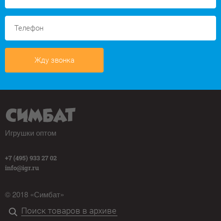
Жду звонка
Игрушки оптом
+7 (495) 933 27 02
info@igr.ru
© 2018 «Симбат»