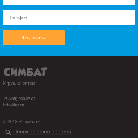
Жду звонка
Игрушки оптом
+7 (495) 933 27 02
info@igr.ru
© 2018 «Симбат»