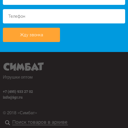
Жду звонка
Игрушки оптом
+7 (495) 933 27 02
info@igr.ru
© 2018 «Симбат»