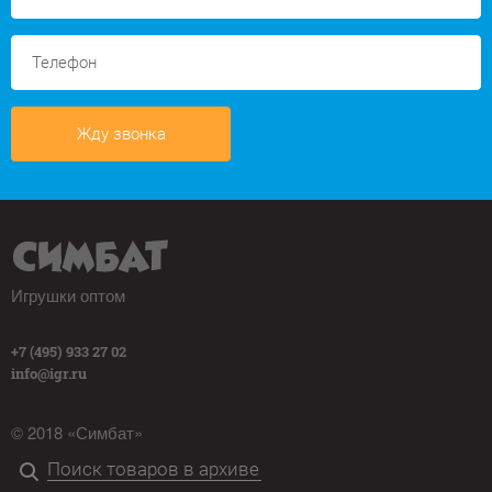
Жду звонка
Игрушки оптом
+7 (495) 933 27 02
info@igr.ru
© 2018 «Симбат»