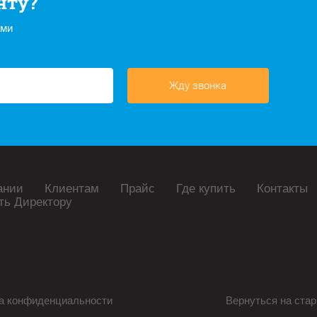
нту?
ами
Жду звонка
ании
Клиентам
Прайс
Где купить
Контакты
ть Директору
а конфиденциальности
Вернуться на стар