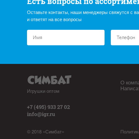
Есть вопросы по ассортиме
Оставьте контакты, наши менеджеры свяжутся с в
и ответят на все вопросы
О комп
Написа
Игрушки оптом
+7 (495) 933 27 02
info@igr.ru
© 2018 «Симбат»
Политик