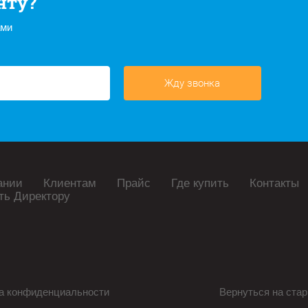
нту?
ами
Жду звонка
ании
Клиентам
Прайс
Где купить
Контакты
ть Директору
а конфиденциальности
Вернуться на стар