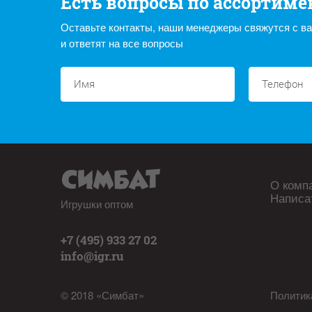
Есть вопросы по ассортиме
Оставьте контакты, наши менеджеры свяжутся с в
и ответят на все вопросы
О комп
Написа
Игрушки оптом
+7 (495) 933 27 02
info@igr.ru
© 2018 «Симбат»
Политик