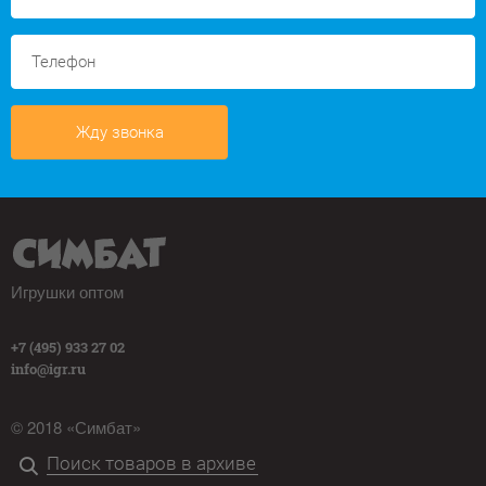
Жду звонка
Игрушки оптом
+7 (495) 933 27 02
info@igr.ru
© 2018 «Симбат»