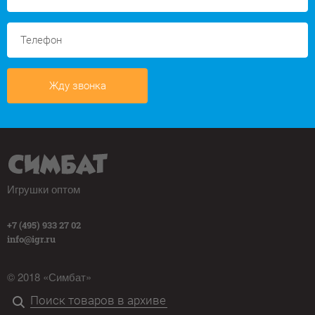
Жду звонка
Игрушки оптом
+7 (495) 933 27 02
info@igr.ru
© 2018 «Симбат»