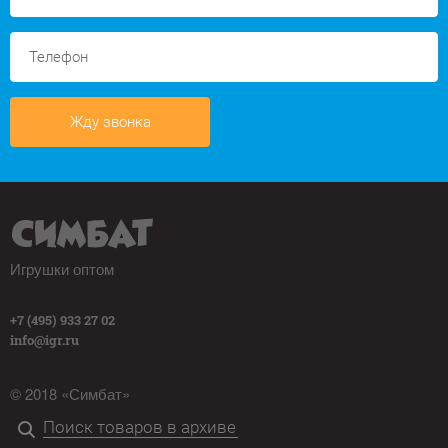
Жду звонка
Игрушки оптом
+7 (495) 933 27 02
info@igr.ru
© 2018 «Симбат»