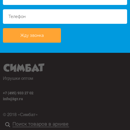
Жду звонка
Игрушки оптом
+7 (495) 933 27 02
info@igr.ru
© 2018 «Симбат»