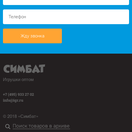
Жду звонка
Игрушки оптом
+7 (495) 933 27 02
info@igr.ru
© 2018 «Симбат»