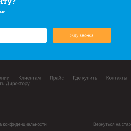
нту?
ами
Жду звонка
ании
Клиентам
Прайс
Где купить
Контакты
ть Директору
а конфиденциальности
Вернуться на стар