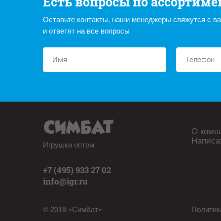
Есть вопросы по ассортиме
Оставьте контакты, наши менеджеры свяжутся с в
и ответят на все вопросы
О комп
Написа
Игрушки оптом
+7 (495) 933 27 02
info@igr.ru
© 2018 «Симбат»
Политик