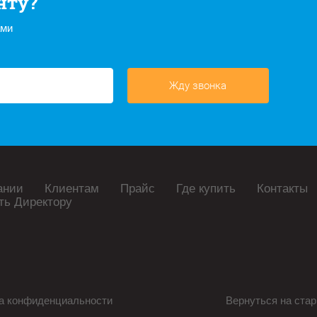
нту?
ами
Жду звонка
ании
Клиентам
Прайс
Где купить
Контакты
ть Директору
а конфиденциальности
Вернуться на стар