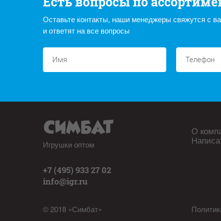
Есть вопросы по ассортиме
Оставьте контакты, наши менеджеры свяжутся с в
и ответят на все вопросы
О комп
Написа
Игрушки оптом
+7 (495) 933 27 02
info@igr.ru
© 2018 «Симбат»
Политик