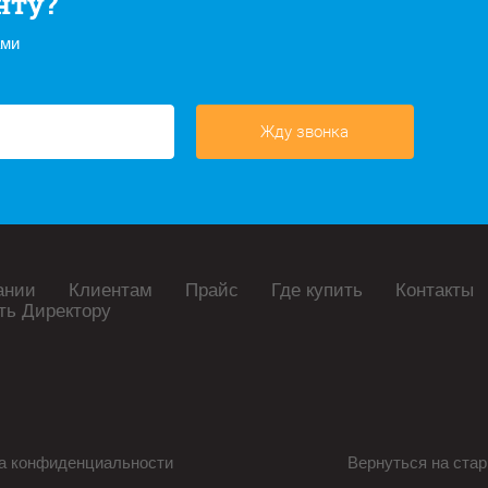
нту?
ами
Жду звонка
ании
Клиентам
Прайс
Где купить
Контакты
ть Директору
а конфиденциальности
Вернуться на стар