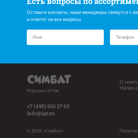
Есть вопросы по ассортиме
Оставьте контакты, наши менеджеры свяжутся с в
и ответят на все вопросы
О комп
Написа
Игрушки оптом
+7 (495) 933 27 02
info@igr.ru
© 2018 «Симбат»
Политик