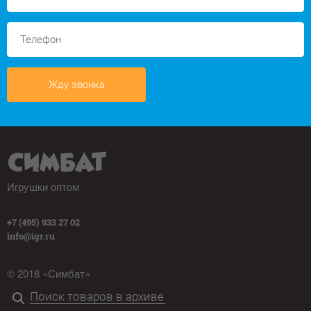
Жду звонка
Игрушки оптом
+7 (495) 933 27 02
info@igr.ru
© 2018 «Симбат»