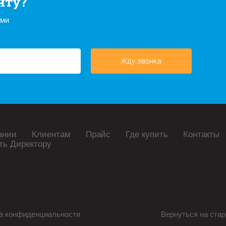
нту?
ами
Жду звонка
ании
Клиентам
Прайс
Где купить
Контакты
ть Директору
а конфиденциальности
Вернуться на стар