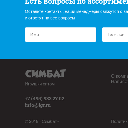
Есть вопросы по ассортиме
Оставьте контакты, наши менеджеры свяжутся с в
и ответят на все вопросы
О комп
Написа
Игрушки оптом
+7 (495) 933 27 02
info@igr.ru
© 2018 «Симбат»
Политик