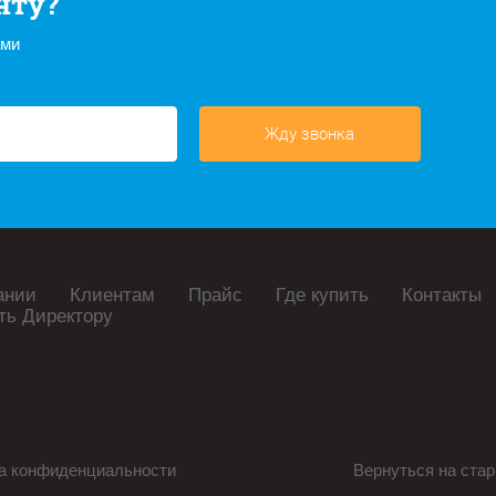
нту?
ами
Жду звонка
ании
Клиентам
Прайс
Где купить
Контакты
ть Директору
а конфиденциальности
Вернуться на стар