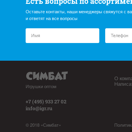
Есть вопросы по ассортиме
Оставьте контакты, наши менеджеры свяжутся с в
и ответят на все вопросы
О комп
Написа
Игрушки оптом
+7 (495) 933 27 02
info@igr.ru
© 2018 «Симбат»
Политик