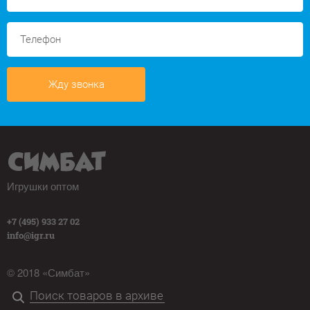
Жду звонка
Игрушки оптом
+7 (495) 933 27 02
info@igr.ru
© 2018 «Симбат»