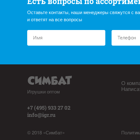
Есть вопросы по ассортиме
Оставьте контакты, наши менеджеры свяжутся с в
и ответят на все вопросы
О комп
Написа
Игрушки оптом
+7 (495) 933 27 02
info@igr.ru
© 2018 «Симбат»
Политик