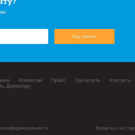
нту?
ами
Жду звонка
ании
Клиентам
Прайс
Где купить
Контакты
ть Директору
а конфиденциальности
Вернуться на стар