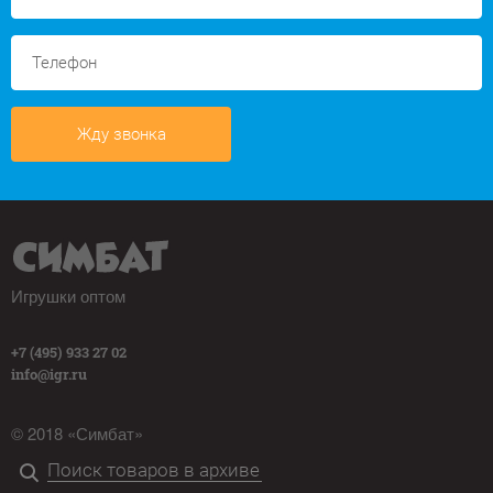
Жду звонка
Игрушки оптом
+7 (495) 933 27 02
info@igr.ru
© 2018 «Симбат»