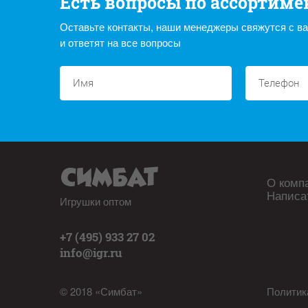
Есть вопросы по ассортиме
Оставьте контакты, наши менеджеры свяжутся с в
и ответят на все вопросы
О комп
Написа
Игрушки оптом
+7 (495) 933 27 02
info@igr.ru
© 2018 «Симбат»
Политик