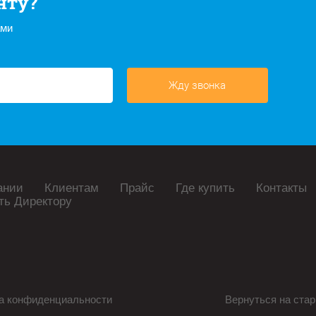
нту?
ами
Жду звонка
ании
Клиентам
Прайс
Где купить
Контакты
ть Директору
а конфиденциальности
Вернуться на стар