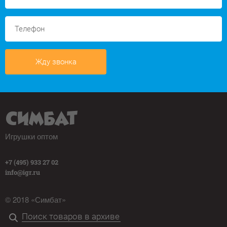
Жду звонка
Игрушки оптом
+7 (495) 933 27 02
info@igr.ru
© 2018 «Симбат»