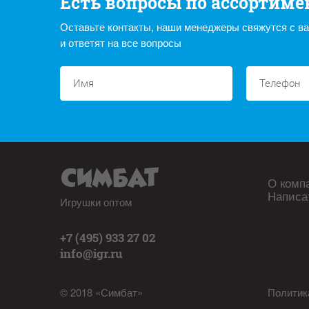
Есть вопросы по ассортиме
Оставьте контакты, наши менеджеры свяжутся с в
и ответят на все вопросы
О комп
Написа
Игрушки оптом
+7 (495) 933 27 02
info@igr.ru
© 2018 «Симбат»
Политик