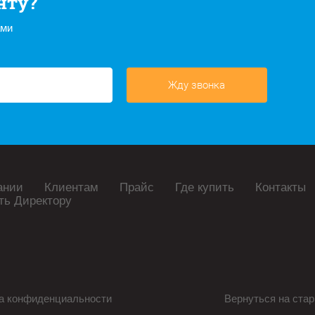
нту?
ами
Жду звонка
ании
Клиентам
Прайс
Где купить
Контакты
ть Директору
а конфиденциальности
Вернуться на стар