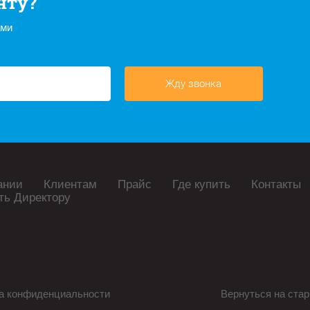
нту?
ами
Жду звонка
ании
Клиентам
Прайс
Где купить
Контакты
ть Директору
а конфиденциальности
Вернуться на стар