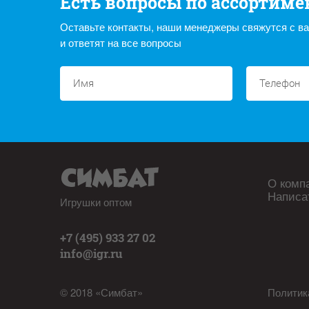
Есть вопросы по ассортиме
Оставьте контакты, наши менеджеры свяжутся с в
и ответят на все вопросы
О комп
Написа
Игрушки оптом
+7 (495) 933 27 02
info@igr.ru
© 2018 «Симбат»
Политик