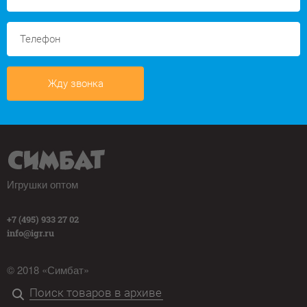
Жду звонка
Игрушки оптом
+7 (495) 933 27 02
info@igr.ru
© 2018 «Симбат»