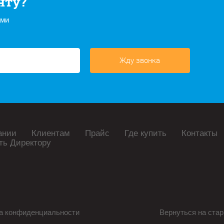
нту?
ами
Жду звонка
ании
Клиентам
Прайс
Где купить
Контакты
ть Директору
а конфиденциальности
Вернуться на стар