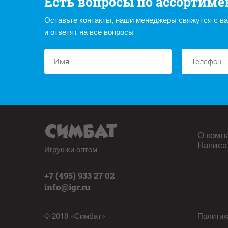
Есть вопросы по ассортиме
Оставьте контакты, наши менеджеры свяжутся с в
и ответят на все вопросы
О комп
Написа
Игрушки оптом
+7 (495) 933 27 02
info@igr.ru
© 2018 «Симбат»
Политик