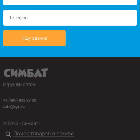
Жду звонка
Игрушки оптом
+7 (495) 933 27 02
info@igr.ru
© 2018 «Симбат»