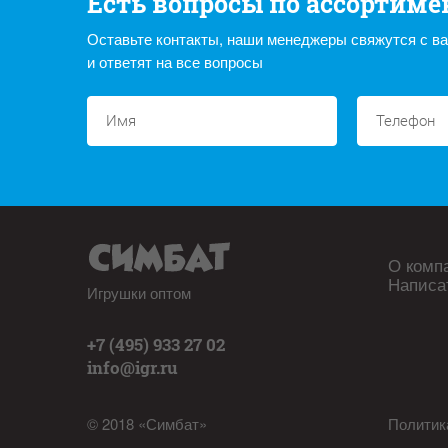
Есть вопросы по ассортиме
Оставьте контакты, наши менеджеры свяжутся с в
и ответят на все вопросы
О комп
Написа
Игрушки оптом
+7 (495) 933 27 02
info@igr.ru
© 2018 «Симбат»
Политик