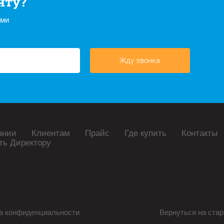
нту?
ами
Жду звонка
ании
Клиентам
Прайс
Где купить
Контакты
ть Директору
а конфиденциальности
Вернуться на стар