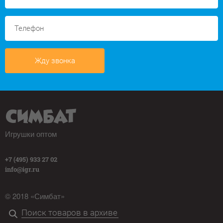
Жду звонка
Игрушки оптом
+7 (495) 933 27 02
info@igr.ru
© 2018 «Симбат»